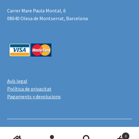
Carrer Mare Paula Montal, 6
08640 Olesa de Montserrat, Barcelona
Avís legal
Política de privacitat
Pagaments y devolucions
Online - Escolàpies Olesa
Products
0