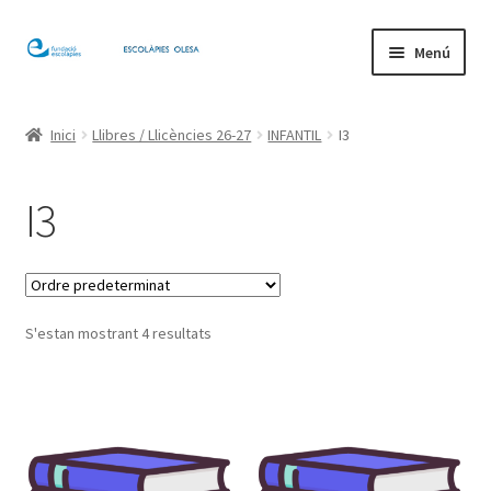
Salta
Vés
Menú
a
al
navegació
contingut
Inici
Inici
Llibres / Llicències 26-27
INFANTIL
I3
El meu compte
I3
S'estan mostrant 4 resultats