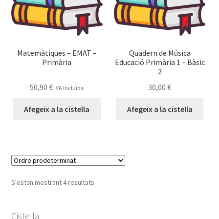
Matemàtiques – EMAT –
Quadern de Música
Primària
Educació Primària 1 – Bàsic
2
50,90
€
30,00
€
IVA Incluido
Afegeix a la cistella
Afegeix a la cistella
S'estan mostrant 4 resultats
Cistella