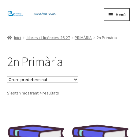
Salta
Vés
Menú
a
al
navegació
contingut
Inici
Inici
Llibres / Llicències 26-27
PRIMÀRIA
2n Primària
El meu compte
2n Primària
S'estan mostrant 4 resultats