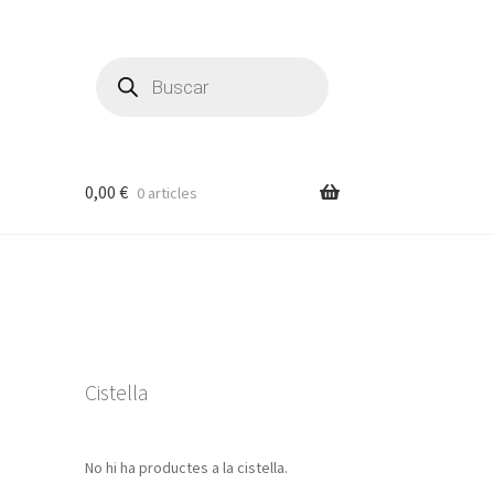
Products
search
0,00
€
0 articles
Cistella
No hi ha productes a la cistella.