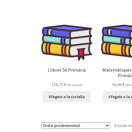
Llibres 5è Primària
Matemàtiques
Primàr
134,71
€
50,90
€
IVA Incluido
IVA 
Afegeix a la cistella
Afegeix a la 
S'estan mo