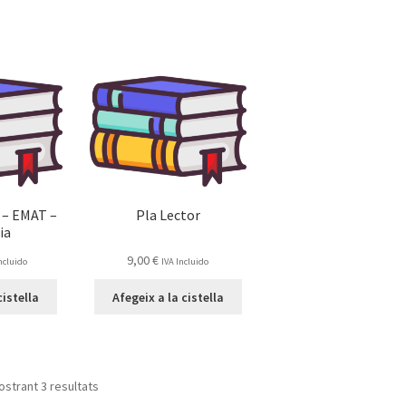
 – EMAT –
Pla Lector
ia
9,00
€
Incluido
IVA Incluido
cistella
Afegeix a la cistella
strant 3 resultats