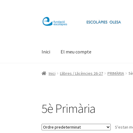
Salta
Vés
a
al
navegació
contingut
Inici
El meu compte
Inici
Llibres / Llicències 26-27
PRIMÀRIA
5è
5è Primària
S'estan mo