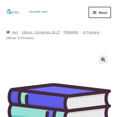
Salta
Vés
Menú
a
al
navegació
contingut
Inici
Inici
Llibres / Llicències 26-27
PRIMÀRIA
3r Primària
Llibres 3r Primària
El meu compte