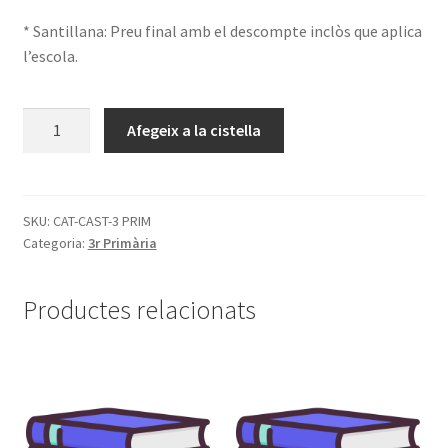
* Santillana: Preu final amb el descompte inclòs que aplica
l’escola.
quantitat
Afegeix a la cistella
de
Llibres
3r
Primària
SKU:
CAT-CAST-3 PRIM
Categoria:
3r Primària
Productes relacionats