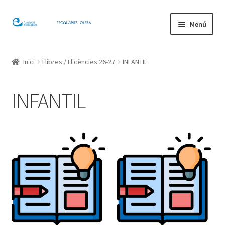
Salta
Vés
Menú
a
al
navegació
contingut
Inici
Inici
Llibres / Llicències 26-27
INFANTIL
El meu compte
INFANTIL