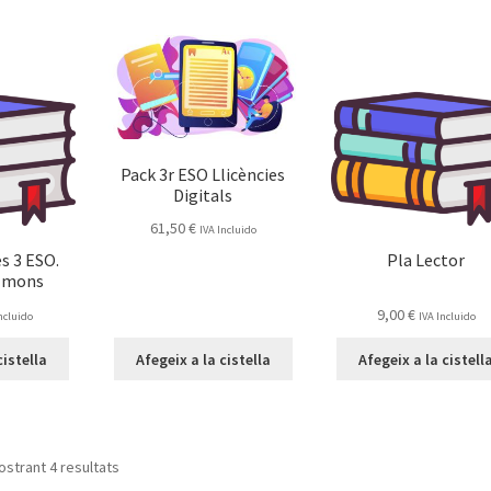
Pack 3r ESO Llicències
Digitals
61,50
€
IVA Incluido
s 3 ESO.
Pla Lector
t mons
9,00
€
Incluido
IVA Incluido
cistella
Afegeix a la cistella
Afegeix a la cistell
strant 4 resultats