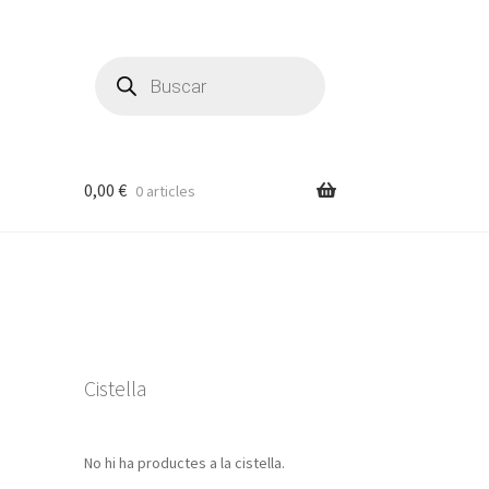
Products
search
0,00
€
0 articles
Cistella
No hi ha productes a la cistella.