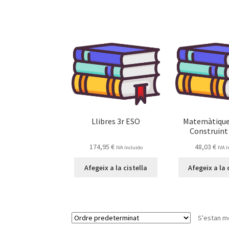
Llibres 3r ESO
Matemàtique
Construin
174,95
€
48,03
€
IVA Incluido
IVA 
Afegeix a la cistella
Afegeix a la 
S'estan mo