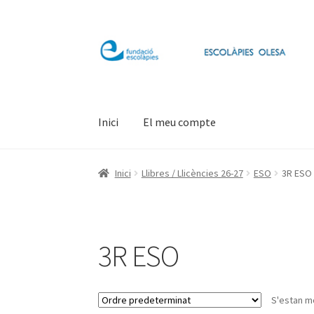
Salta
Vés
a
al
navegació
contingut
Inici
El meu compte
Inici
Llibres / Llicències 26-27
ESO
3R ESO
3R ESO
S'estan mo