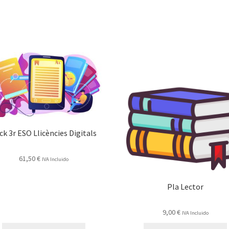
ck 3r ESO Llicències Digitals
61,50
€
IVA Incluido
Pla Lector
9,00
€
IVA Incluido