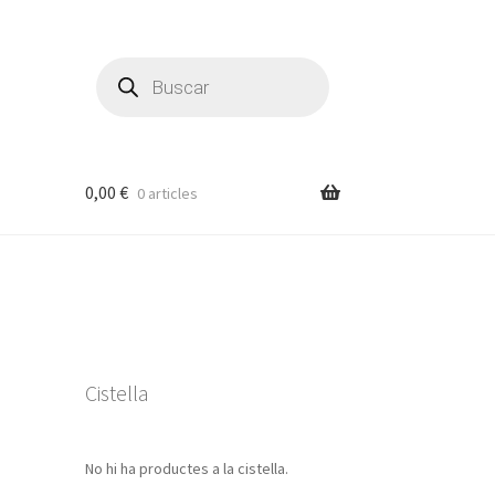
Products
search
0,00
€
0 articles
Cistella
No hi ha productes a la cistella.