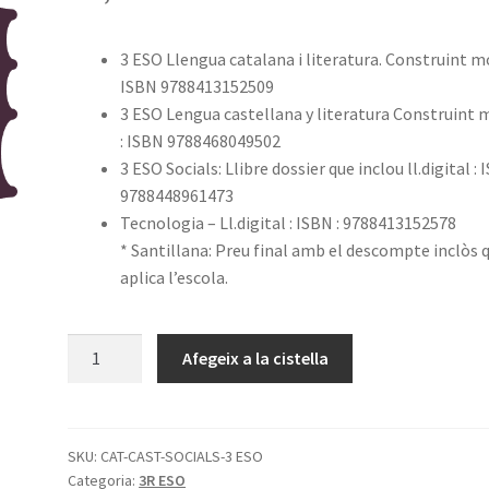
3 ESO Llengua catalana i literatura. Construint m
ISBN 9788413152509
3 ESO Lengua castellana y literatura Construint
: ISBN 9788468049502
3 ESO Socials: Llibre dossier que inclou ll.digital :
9788448961473
Tecnologia – Ll.digital : ISBN : 9788413152578
* Santillana: Preu final amb el descompte inclòs 
aplica l’escola.
quantitat
Afegeix a la cistella
de
Llibres
3r
ESO
SKU:
CAT-CAST-SOCIALS-3 ESO
Categoria:
3R ESO