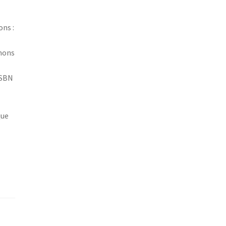
ons :
 mons
 ISBN
que